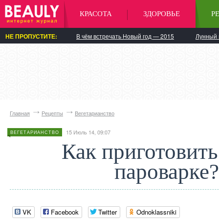
КРАСОТА
ЗДОРОВЬЕ
Р
НЕ ПРОПУСТИТЕ:
В чём встречать Новый год — 2015
Лунный 
Главная
Рецепты
Вегетарианство
15 Июль 14, 09:07
ВЕГЕТАРИАНСТВО
Как приготовить
пароварке?
VK
Facebook
Twitter
Odnoklassniki