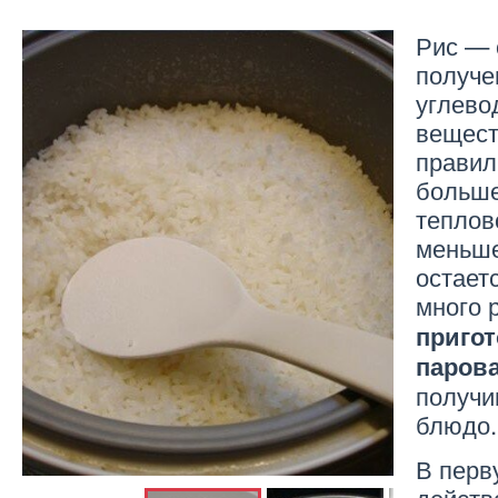
Рис — 
получе
углево
вещест
правил
больше
теплов
меньше
остает
много 
пригот
паров
получи
блюдо.
В перв
действ