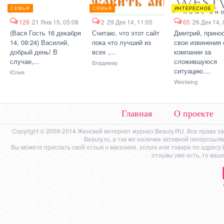
СЕМЬЯ
СЕМЬЯ
ИНТЕРЕСНОЕ
129
21 Янв 15, 05:08
2
29 Дек 14, 11:05
65
26 Дек 14, 
(Вася Гость 16 декабря
Считаю, что этот сайт
Дмитрий, прино
14, 09:24) Василий,
пока что лучший из
свои извинения 
добрый день! В
всех ,...
компании за
случае,...
сложившуюся
Владимир
ситуацию....
Юлия
Westwing
Главная
О проекте
Copyright © 2009-2014 Женский интернет журнал Beauly.RU. Все права 
Beauly.ru, а так же наличие активной гиперссыл
Вы можете прислать свой отзыв о магазине, услуге или товаре по адресу
отзывы уже есть, то ваш