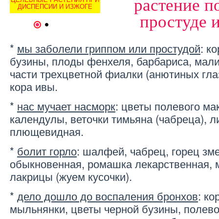
растение п
В
ДИСПЕПСИИ И ИЗЖОГЕ
ВИНОГРАДНЫХ ЛИСТЬЕВ
ДИС
простуде 
1
2
*
мы заболели гриппом или простудой
: к
бузины, плоды фенхеля, барбариса, мали
части трехцветной фиалки (анютиных глаз
кора ивы.
*
нас мучает насморк
: цветы полевого ма
календулы, веточки тимьяна (чабреца), 
плющевидная.
*
болит горло
: шалфей, чабрец, горец зм
обыкновенная, ромашка лекарственная, м
лакрицы (жуем кусочки).
*
дело дошло до воспаления бронхов
: ко
мыльнянки, цветы черной бузины, полево