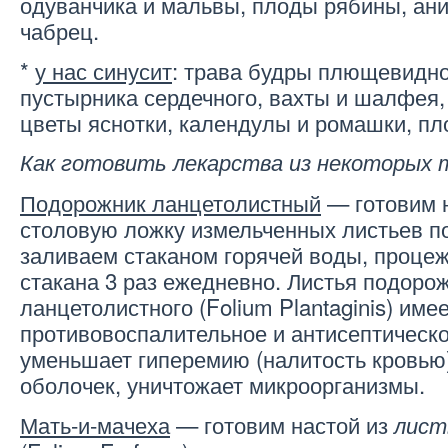
одуванчика и мальвы, плоды рябины, ани
чабрец.
*
у нас синусит
: трава будры плющевидно
пустырника сердечного, вахты и шалфея
цветы яснотки, календулы и ромашки, п
Как готовить лекарства из некоторых 
Подорожник ланцетолистный
— готовим н
столовую ложку измельченных листьев п
заливаем стаканом горячей воды, процеж
стакана 3 раз ежедневно. Листья подоро
ланцетолистного (Folium Plantaginis) име
противовоспалительное и антисептическо
уменьшает гиперемию (налитость кровью
оболочек, уничтожает микроорганизмы.
Мать-и-мачеха
— готовим настой из
лист