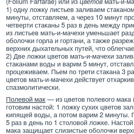
(Folium Farfarae) или из
мать-и-ма
цветов
1) одну ложку листьев заливаем стакано
минуты, отставляем, а через 10 минут п
четверти стаканы 5 раз в день между пр
из листьев мать-и-мачехи уменьшает раз
оболочки горла и гортани, а также разре
верхних дыхательных путей, что облегчае
2) Две ложки цветов мать-и-мачехи зали
стаканами воды и варим 5 минут, отставл
процеживаем. Пьем по трети стакана 3 ра
цветов мать-и-мачехи действует отхарки
спазмолитически.
Полевой мак
— из цветов полевого мака 
готовим настой: 1 ложку сухих цветов за
кипящей воды, а потом варим 2 минуты.
5 раз в день по 1 столовой ложке. Настой
мака защищает слизистые оболочки вер