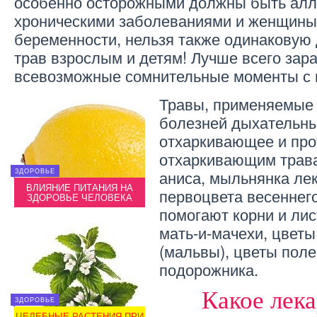
особенно осторожными должны быть алле
хроническими заболеваниями и женщины
беременности, нельзя также одинаковую 
трав взрослым и детям! Лучше всего зар
всевозможные сомнительные моменты с 
Травы, применяемые 
болезней дыхательны
отхаркивающее и про
отхаркивающим трав
ЗДОРОВЬЕ
аниса, мыльнянка лек
ЗДОРОВЬЕ
ЗДОРОВ
ВАСИЛЕК СИНИЙ —
ВЛИЯНИЕ ПИТАНИЯ НА
ЛЕКАРСТВЕННОЕ
ВЛИ
первоцвета весеннег
ЗДОРОВЬЕ ЧЕЛОВЕКА
РАСТЕНИЕ
ЗДО
помогают корни и лис
мать-и-мачехи, цветы
(мальвы), цветы поле
подорожника.
Какое лек
ЗДОРОВЬЕ
ВЕГЕТАРИАНСТВО
ЗДОРОВ
ЦЕЛЕБНЫЕ РАСТЕНИЯ ПРИ
РЕЦЕПТ ЗАСОЛКИ
ЦЕЛЕБ